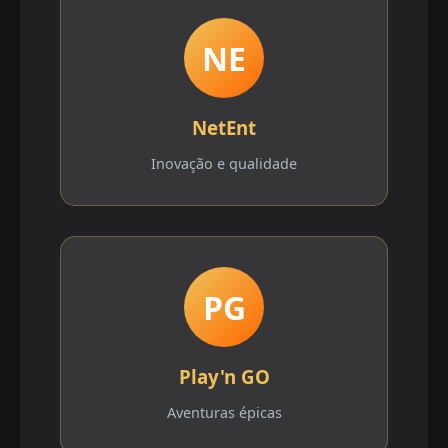
NE
NetEnt
Inovação e qualidade
PG
Play'n GO
Aventuras épicas