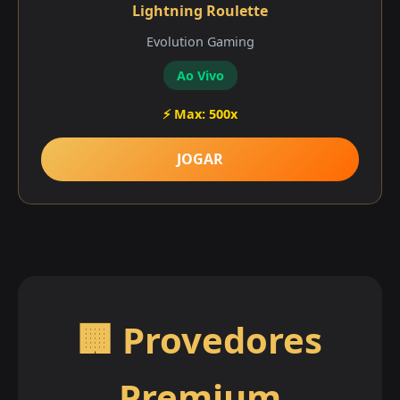
Lightning Roulette
Evolution Gaming
Ao Vivo
⚡ Max: 500x
JOGAR
🏢 Provedores
Premium