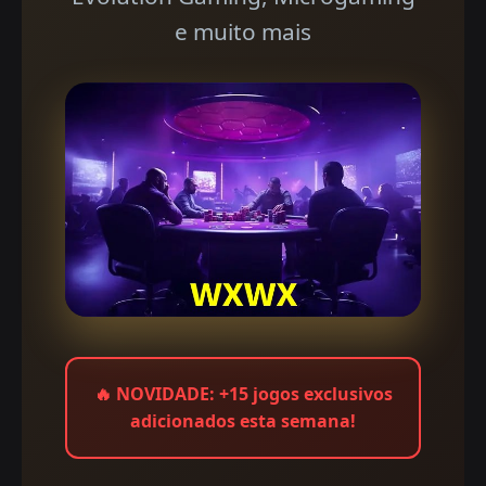
e muito mais
🔥
NOVIDADE:
+15 jogos exclusivos
adicionados esta semana!