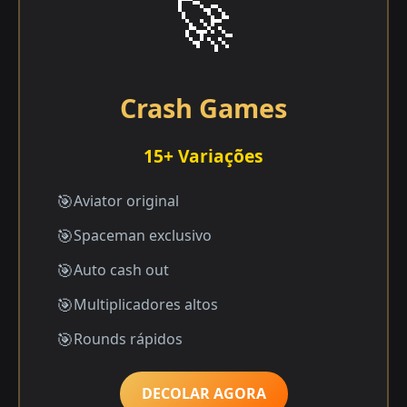
🚀
Crash Games
15+ Variações
Aviator original
Spaceman exclusivo
Auto cash out
Multiplicadores altos
Rounds rápidos
DECOLAR AGORA