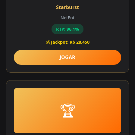
Starburst
NetEnt
RTP: 96.1%
💰 Jackpot: R$ 28.450
JOGAR
🏆