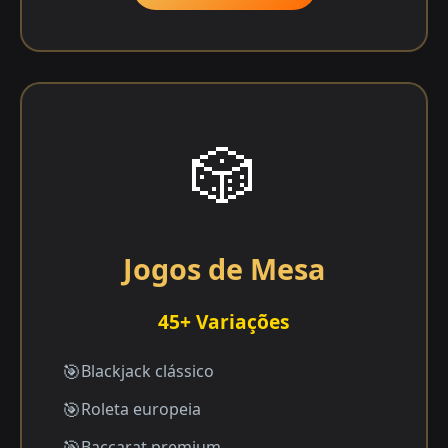
🎲
Jogos de Mesa
45+ Variações
Blackjack clássico
Roleta europeia
Baccarat premium