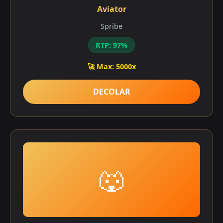
Aviator
Spribe
RTP: 97%
🚀 Max: 5000x
DECOLAR
🐺