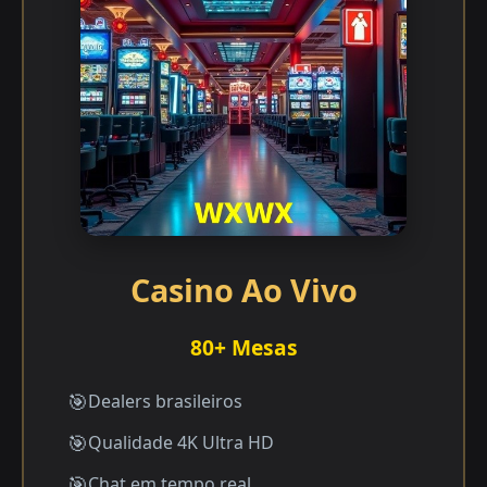
Casino Ao Vivo
80+ Mesas
Dealers brasileiros
Qualidade 4K Ultra HD
Chat em tempo real