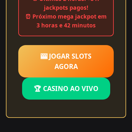
jackpots pagos!
⏰ Próximo mega jackpot em
3 horas e 42 minutos
🎰 JOGAR SLOTS
AGORA
🏆 CASINO AO VIVO