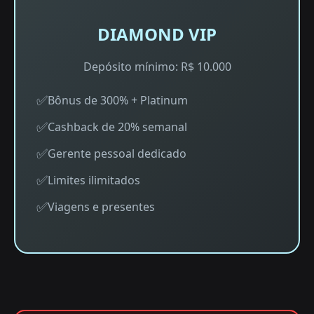
DIAMOND VIP
Depósito mínimo: R$ 10.000
Bônus de 300% + Platinum
Cashback de 20% semanal
Gerente pessoal dedicado
Limites ilimitados
Viagens e presentes