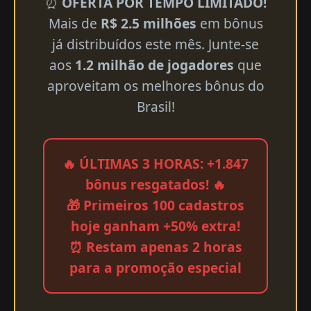
⏰
OFERTA POR TEMPO LIMITADO!
Mais de
R$ 2.5 milhões
em bônus
já distribuídos este mês. Junte-se
aos
1.2 milhão de jogadores
que
aproveitam os melhores bônus do
Brasil!
🔥 ÚLTIMAS 3 HORAS: +1.847
bônus resgatados! 🔥
🎁 Primeiros 100 cadastros
hoje ganham +50% extra!
⏰ Restam apenas 2 horas
para a promoção especial