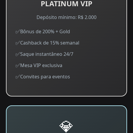
PLATINUM VIP
Depósito mínimo: R$ 2.000
Bônus de 200% + Gold
Cashback de 15% semanal
Saque instantâneo 24/7
Mesa VIP exclusiva
Convites para eventos
💎