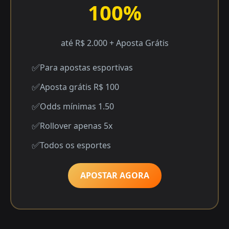
100%
até R$ 2.000 + Aposta Grátis
Para apostas esportivas
Aposta grátis R$ 100
Odds mínimas 1.50
Rollover apenas 5x
Todos os esportes
APOSTAR AGORA