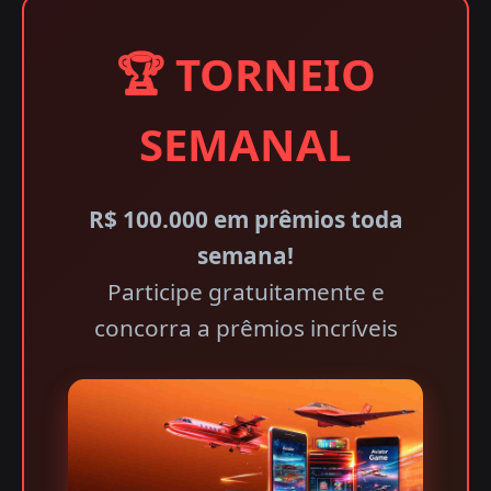
🏆 TORNEIO
SEMANAL
R$ 100.000 em prêmios toda
semana!
Participe gratuitamente e
concorra a prêmios incríveis