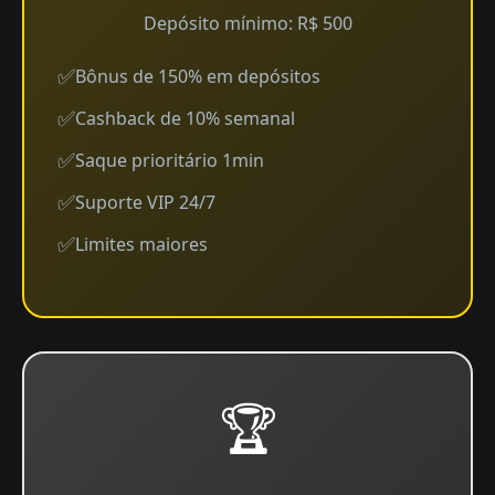
Depósito mínimo: R$ 500
Bônus de 150% em depósitos
Cashback de 10% semanal
Saque prioritário 1min
Suporte VIP 24/7
Limites maiores
🏆