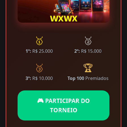
🥇
🥈
1º:
R$ 25.000
2º:
R$ 15.000
🥉
🏆
3º:
R$ 10.000
Top 100
Premiados
🎮 PARTICIPAR DO
TORNEIO