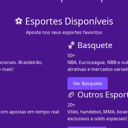
⚽ Esportes Disponíveis
Aposte nos seus esportes favoritos
🏀 Basquete
50+
ionais. Brasileirão,
NBA, EuroLeague, NBB e ou
 mais!
atrativas e mercados variad
Ver Basquete
🏈 Outros Espor
20+
 com apostas em tempo real
Vôlei, handebol, MMA, box
exclusivos e odds especiais!