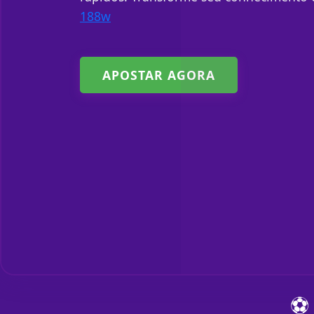
188w
APOSTAR AGORA
⚽ 