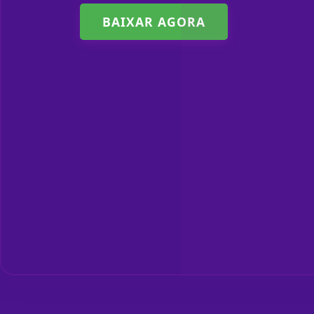
BAIXAR AGORA