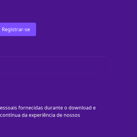
Registrar-se
pessoais fornecidas durante o download e
 contínua da experiência de nossos