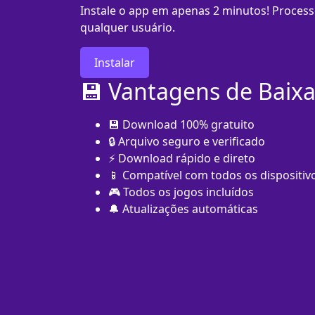
Instale o app em apenas 2 minutos! Process
qualquer usuário.
Instalar
💾 Vantagens de Baix
💾 Download 100% gratuito
🔒 Arquivo seguro e verificado
⚡ Download rápido e direto
📱 Compatível com todos os dispositiv
🎮 Todos os jogos incluídos
🔔 Atualizações automáticas