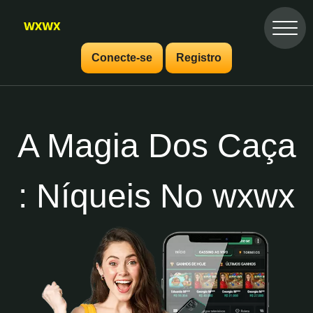
Conecte-se
Registro
A Magia Dos Caça
: Níqueis No wxwx