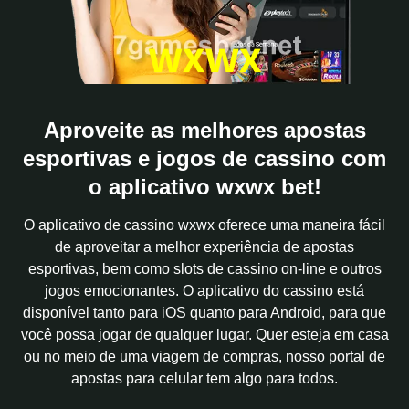
Aproveite as melhores apostas
esportivas e jogos de cassino com
o aplicativo wxwx bet!
O aplicativo de cassino wxwx oferece uma maneira fácil
de aproveitar a melhor experiência de apostas
esportivas, bem como slots de cassino on-line e outros
jogos emocionantes. O aplicativo do cassino está
disponível tanto para iOS quanto para Android, para que
você possa jogar de qualquer lugar. Quer esteja em casa
ou no meio de uma viagem de compras, nosso portal de
apostas para celular tem algo para todos.