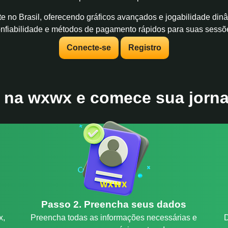
no Brasil, oferecendo gráficos avançados e jogabilidade dinâ
nfiabilidade e métodos de pagamento rápidos para suas sessõe
Conecte-se
Registro
e na wxwx e comece sua jorna
Passo 2. Preencha seus dados
x,
Preencha todas as informações necessárias e
D