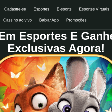
Cadastre-se
Esportes
E-sports
Esportes Virtuais
Cassino ao vivo
Baixar App
Promoções
 Em Esportes E Gan
Exclusivas Agora!