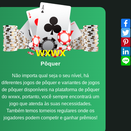
Pôquer
Não importa qual seja o seu nível, há
diferentes jogos de pôquer e variantes de jogos
de pôquer disponíveis na plataforma de pôquer
do wxwx, portanto, você sempre encontrará um
jogo que atenda às suas necessidades.
Também temos torneios regulares onde os
jogadores podem competir e ganhar prêmios!