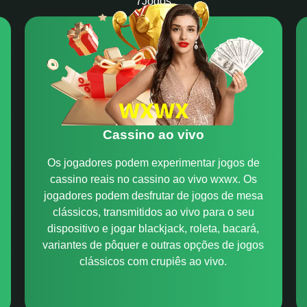
7Jogos
Cassino ao vivo
Os jogadores podem experimentar jogos de
cassino reais no cassino ao vivo wxwx. Os
jogadores podem desfrutar de jogos de mesa
clássicos, transmitidos ao vivo para o seu
dispositivo e jogar blackjack, roleta, bacará,
variantes de pôquer e outras opções de jogos
clássicos com crupiês ao vivo.