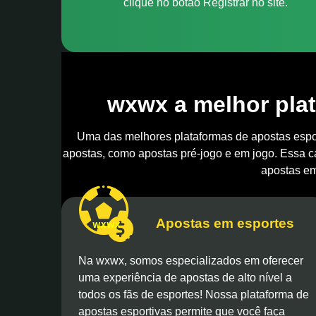
clique no botão Registrar no site.
wxwx a melhor plat
Uma das melhores plataformas de apostas esport
apostas, como apostas pré-jogo e em jogo. Essa ca
apostas em
Apostas em esportes
Na wxwx, somos especializados em oferecer
uma experiência de apostas de alto nível a
todos os fãs de esportes! Nossa plataforma de
apostas esportivas permite que você faça