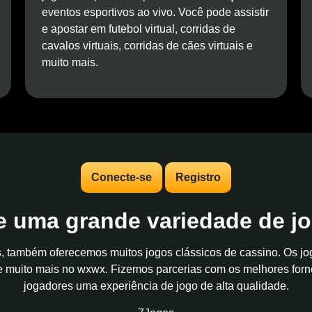
eventos esportivos ao vivo. Você pode assistir
e apostar em futebol virtual, corridas de
cavalos virtuais, corridas de cães virtuais e
muito mais.
Conecte-se
Registro
 uma grande variedade de j
s, também oferecemos muitos jogos clássicos de cassino. Os jo
 e muito mais no wxwx. Fizemos parcerias com os melhores forn
jogadores uma experiência de jogo de alta qualidade.